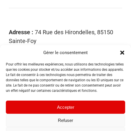
Adresse :
74 Rue des Hirondelles, 85150
Sainte-Foy
Gérer le consentement
Mobile :
06 15 81 52 40
Email :
contact@sosnuisibles85.fr
Pour offrir les meilleures expériences, nous utilisons des technologies telles
que les cookies pour stocker et/ou accéder aux informations des appareils.
SIRET :
89455533300018
Le fait de consentir à ces technologies nous permettra de traiter des
données telles que le comportement de navigation ou les ID uniques sur ce
site. Le fait de ne pas consentir ou de retirer son consentement peut avoir
un effet négatif sur certaines caractéristiques et fonctions.
Accepter
Refuser