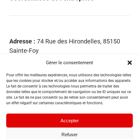
Adresse :
74 Rue des Hirondelles, 85150
Sainte-Foy
Gérer le consentement
Mobile :
06 15 81 52 40
Email :
contact@sosnuisibles85.fr
Pour offrir les meilleures expériences, nous utilisons des technologies telles
que les cookies pour stocker et/ou accéder aux informations des appareils.
SIRET :
89455533300018
Le fait de consentir à ces technologies nous permettra de traiter des
données telles que le comportement de navigation ou les ID uniques sur ce
site. Le fait de ne pas consentir ou de retirer son consentement peut avoir
un effet négatif sur certaines caractéristiques et fonctions.
Accepter
Refuser