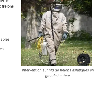
AINTE-
t
frelons
dables
es
Intervention sur nid de frelons asiatiques en
grande hauteur.