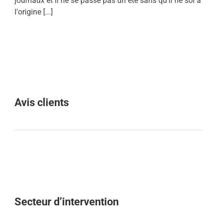
journaux et il ne se passe pas un été sans qu'il ne soi à
l'origine [...]
Avis clients
Secteur d’intervention