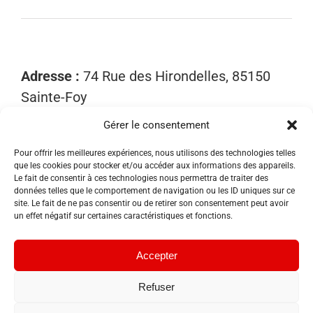
Adresse :
74 Rue des Hirondelles, 85150
Sainte-Foy
Gérer le consentement
Mobile :
06 15 81 52 40
Email :
contact@sosnuisibles85.fr
Pour offrir les meilleures expériences, nous utilisons des technologies telles
que les cookies pour stocker et/ou accéder aux informations des appareils.
SIRET :
89455533300018
Le fait de consentir à ces technologies nous permettra de traiter des
données telles que le comportement de navigation ou les ID uniques sur ce
site. Le fait de ne pas consentir ou de retirer son consentement peut avoir
un effet négatif sur certaines caractéristiques et fonctions.
Accepter
Refuser