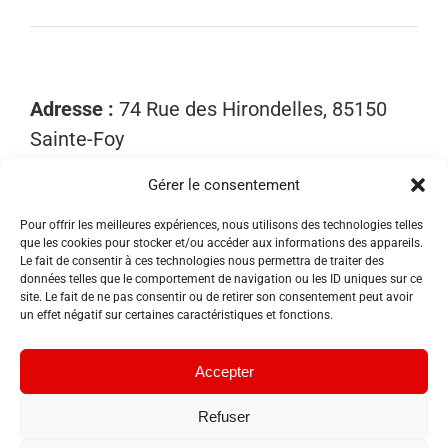
Adresse :
74 Rue des Hirondelles, 85150
Sainte-Foy
Gérer le consentement
Mobile :
06 15 81 52 40
Email :
contact@sosnuisibles85.fr
Pour offrir les meilleures expériences, nous utilisons des technologies telles
SIRET :
89455533300018
que les cookies pour stocker et/ou accéder aux informations des appareils.
Le fait de consentir à ces technologies nous permettra de traiter des
données telles que le comportement de navigation ou les ID uniques sur ce
site. Le fait de ne pas consentir ou de retirer son consentement peut avoir
un effet négatif sur certaines caractéristiques et fonctions.
Accepter
Refuser