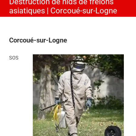
Destruction de nids de frelons
asiatiques | Corcoué-sur-Logne
Corcoué-sur-Logne
SOS