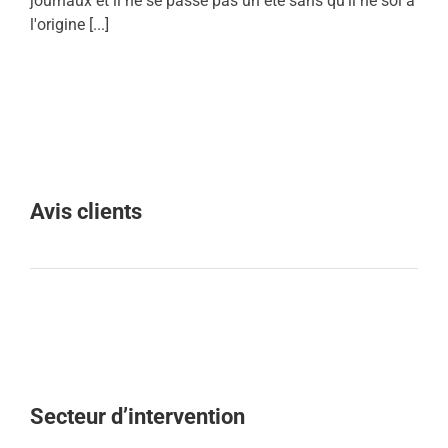
journaux et il ne se passe pas un été sans qu'il ne soi à
l'origine [...]
Avis clients
Secteur d’intervention