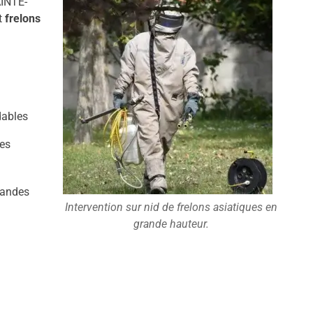
AINTE-
t
frelons
dables
es
Landes
Intervention sur nid de frelons asiatiques en
grande hauteur.