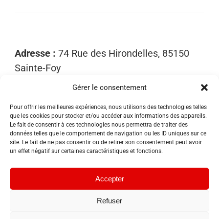
Adresse :
74 Rue des Hirondelles, 85150
Sainte-Foy
Gérer le consentement
Mobile :
06 15 81 52 40
Email :
contact@sosnuisibles85.fr
Pour offrir les meilleures expériences, nous utilisons des technologies telles
que les cookies pour stocker et/ou accéder aux informations des appareils.
SIRET :
89455533300018
Le fait de consentir à ces technologies nous permettra de traiter des
données telles que le comportement de navigation ou les ID uniques sur ce
site. Le fait de ne pas consentir ou de retirer son consentement peut avoir
un effet négatif sur certaines caractéristiques et fonctions.
Accepter
Refuser