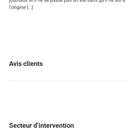
journaux et il ne se passe pas un été sans qu'il ne soi à
l'origine [...]
Avis clients
Secteur d’intervention