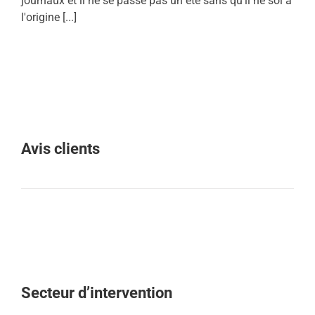
journaux et il ne se passe pas un été sans qu'il ne soi à
l'origine [...]
Avis clients
Secteur d’intervention