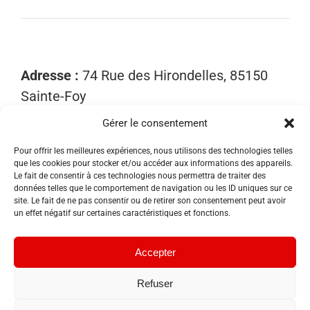
Adresse :
74 Rue des Hirondelles, 85150
Sainte-Foy
Gérer le consentement
Mobile :
06 15 81 52 40
Email :
contact@sosnuisibles85.fr
Pour offrir les meilleures expériences, nous utilisons des technologies telles
que les cookies pour stocker et/ou accéder aux informations des appareils.
SIRET :
89455533300018
Le fait de consentir à ces technologies nous permettra de traiter des
données telles que le comportement de navigation ou les ID uniques sur ce
site. Le fait de ne pas consentir ou de retirer son consentement peut avoir
un effet négatif sur certaines caractéristiques et fonctions.
Accepter
Refuser