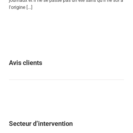
journaux et il ne se passe pas un été sans qu'il ne soi à
l'origine [...]
Avis clients
Secteur d’intervention