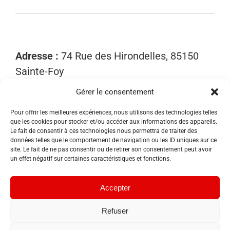
Adresse :
74 Rue des Hirondelles, 85150
Sainte-Foy
Gérer le consentement
Mobile :
06 15 81 52 40
Email :
contact@sosnuisibles85.fr
Pour offrir les meilleures expériences, nous utilisons des technologies telles
que les cookies pour stocker et/ou accéder aux informations des appareils.
SIRET :
89455533300018
Le fait de consentir à ces technologies nous permettra de traiter des
données telles que le comportement de navigation ou les ID uniques sur ce
site. Le fait de ne pas consentir ou de retirer son consentement peut avoir
un effet négatif sur certaines caractéristiques et fonctions.
Accepter
Refuser