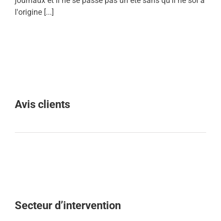
journaux et il ne se passe pas un été sans qu'il ne soi à
l'origine [...]
Avis clients
Secteur d’intervention