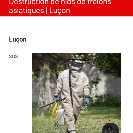
Destruction de nids de frelons
asiatiques | Luçon
Luçon
SOS