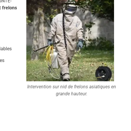
AINTE-
t
frelons
dables
es
Intervention sur nid de frelons asiatiques en
grande hauteur.