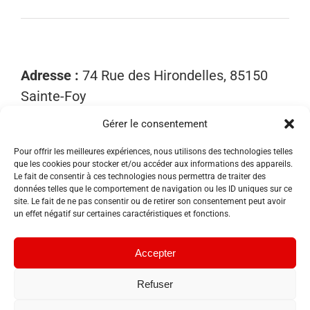
Adresse :
74 Rue des Hirondelles, 85150
Sainte-Foy
Gérer le consentement
Mobile :
06 15 81 52 40
Email :
contact@sosnuisibles85.fr
Pour offrir les meilleures expériences, nous utilisons des technologies telles
que les cookies pour stocker et/ou accéder aux informations des appareils.
SIRET :
89455533300018
Le fait de consentir à ces technologies nous permettra de traiter des
données telles que le comportement de navigation ou les ID uniques sur ce
site. Le fait de ne pas consentir ou de retirer son consentement peut avoir
un effet négatif sur certaines caractéristiques et fonctions.
Accepter
Refuser