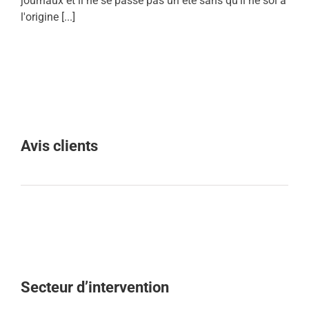
journaux et il ne se passe pas un été sans qu'il ne soi à
l'origine [...]
Avis clients
Secteur d’intervention