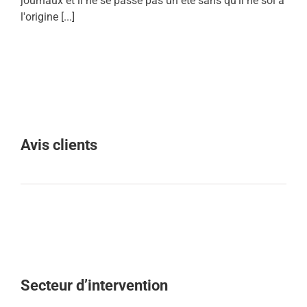
journaux et il ne se passe pas un été sans qu'il ne soi à
l'origine [...]
Avis clients
Secteur d’intervention