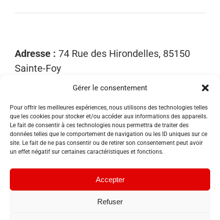
Adresse :
74 Rue des Hirondelles, 85150
Sainte-Foy
Gérer le consentement
Mobile :
06 15 81 52 40
Email :
contact@sosnuisibles85.fr
Pour offrir les meilleures expériences, nous utilisons des technologies telles
que les cookies pour stocker et/ou accéder aux informations des appareils.
SIRET :
89455533300018
Le fait de consentir à ces technologies nous permettra de traiter des
données telles que le comportement de navigation ou les ID uniques sur ce
site. Le fait de ne pas consentir ou de retirer son consentement peut avoir
un effet négatif sur certaines caractéristiques et fonctions.
Accepter
Refuser