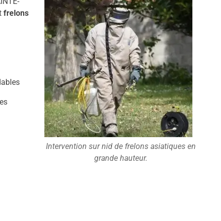
AINTE-
t
frelons
dables
es
Intervention sur nid de frelons asiatiques en
grande hauteur.