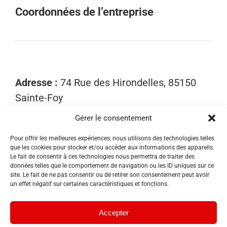
Coordonnées de l’entreprise
Adresse :
74 Rue des Hirondelles, 85150
Sainte-Foy
Gérer le consentement
Mobile :
06 15 81 52 40
Email :
contact@sosnuisibles85.fr
Pour offrir les meilleures expériences, nous utilisons des technologies telles
que les cookies pour stocker et/ou accéder aux informations des appareils.
SIRET :
89455533300018
Le fait de consentir à ces technologies nous permettra de traiter des
données telles que le comportement de navigation ou les ID uniques sur ce
site. Le fait de ne pas consentir ou de retirer son consentement peut avoir
un effet négatif sur certaines caractéristiques et fonctions.
Accepter