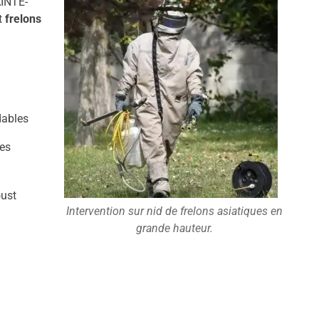
AINTE-
t
frelons
dables
es
oust
Intervention sur nid de frelons asiatiques en
grande hauteur.