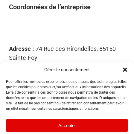
Coordonnées de l’entreprise
Adresse :
74 Rue des Hirondelles, 85150
Sainte-Foy
Gérer le consentement
Mobile :
06 15 81 52 40
Email :
contact@sosnuisibles85.fr
Pour offrir les meilleures expériences, nous utilisons des technologies telles
que les cookies pour stocker et/ou accéder aux informations des appareils.
SIRET :
89455533300018
Le fait de consentir à ces technologies nous permettra de traiter des
données telles que le comportement de navigation ou les ID uniques sur ce
site. Le fait de ne pas consentir ou de retirer son consentement peut avoir
un effet négatif sur certaines caractéristiques et fonctions.
Accepter