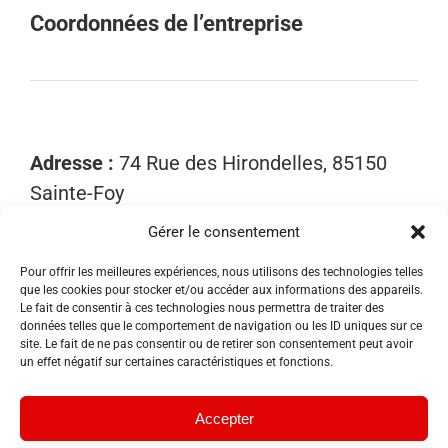
Coordonnées de l’entreprise
Adresse :
74 Rue des Hirondelles, 85150
Sainte-Foy
Gérer le consentement
Mobile :
06 15 81 52 40
Email :
contact@sosnuisibles85.fr
Pour offrir les meilleures expériences, nous utilisons des technologies telles
que les cookies pour stocker et/ou accéder aux informations des appareils.
SIRET :
89455533300018
Le fait de consentir à ces technologies nous permettra de traiter des
données telles que le comportement de navigation ou les ID uniques sur ce
site. Le fait de ne pas consentir ou de retirer son consentement peut avoir
un effet négatif sur certaines caractéristiques et fonctions.
Accepter