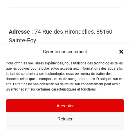
Adresse :
74 Rue des Hirondelles, 85150
Sainte-Foy
Gérer le consentement
Mobile :
06 15 81 52 40
Email :
contact@sosnuisibles85.fr
Pour offrir les meilleures expériences, nous utilisons des technologies telles
que les cookies pour stocker et/ou accéder aux informations des appareils.
SIRET :
89455533300018
Le fait de consentir à ces technologies nous permettra de traiter des
données telles que le comportement de navigation ou les ID uniques sur ce
site. Le fait de ne pas consentir ou de retirer son consentement peut avoir
un effet négatif sur certaines caractéristiques et fonctions.
Accepter
Refuser