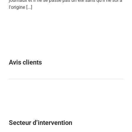
journaux et il ne se passe pas un été sans qu'il ne soi à
l'origine [...]
Avis clients
Secteur d’intervention