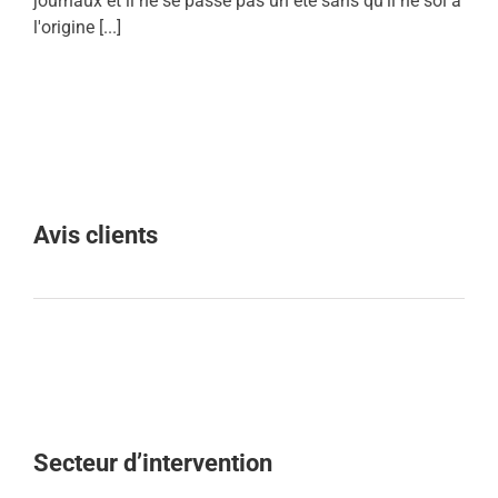
journaux et il ne se passe pas un été sans qu'il ne soi à
l'origine [...]
Avis clients
Secteur d’intervention