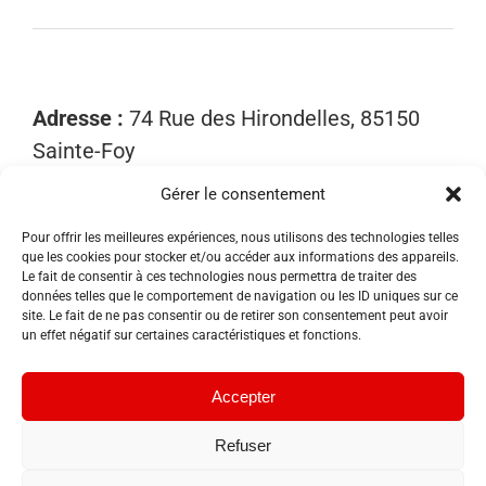
Adresse :
74 Rue des Hirondelles, 85150
Sainte-Foy
Gérer le consentement
Mobile :
06 15 81 52 40
Email :
contact@sosnuisibles85.fr
Pour offrir les meilleures expériences, nous utilisons des technologies telles
que les cookies pour stocker et/ou accéder aux informations des appareils.
SIRET :
89455533300018
Le fait de consentir à ces technologies nous permettra de traiter des
données telles que le comportement de navigation ou les ID uniques sur ce
site. Le fait de ne pas consentir ou de retirer son consentement peut avoir
un effet négatif sur certaines caractéristiques et fonctions.
Accepter
Refuser